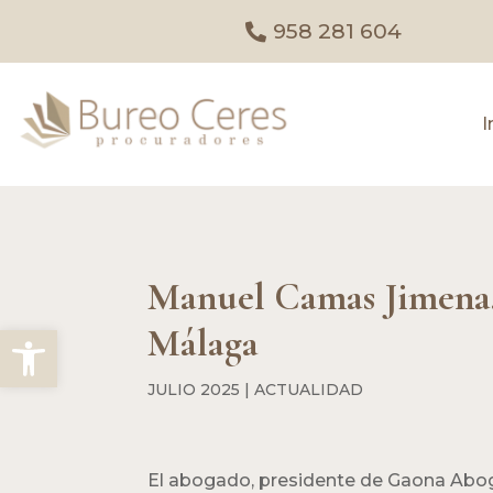
958 281 604
I
Manuel Camas Jimena, 
Abrir barra de herramientas
Málaga
JULIO 2025
|
ACTUALIDAD
El abogado, presidente de Gaona Abog