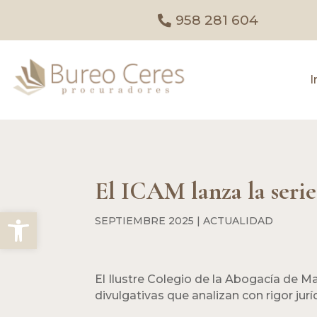
958 281 604
I
El ICAM lanza la serie
Abrir barra de herramientas
SEPTIEMBRE 2025
|
ACTUALIDAD
El Ilustre Colegio de la Abogacía de Ma
divulgativas que analizan con rigor jurí