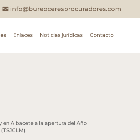
info@bureoceresprocuradores.com
les
Enlaces
Noticias jurídicas
Contacto
oy en Albacete a la apertura del Año
a (TSJCLM).