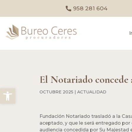
958 281 604
I
El Notariado concede a
Abrir barra de herramientas
OCTUBRE 2025
|
ACTUALIDAD
Fundación Notariado trasladó a la Casa
aceptado, y que le será entregado por
audiencia concedida por Su Majestad e