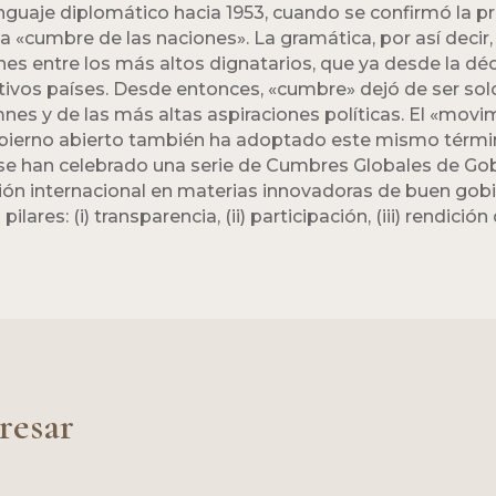
nguaje diplomático hacia 1953, cuando se confirmó la p
la «cumbre de las naciones». La gramática, por así decir, 
es entre los más altos dignatarios, que ya desde la dé
ectivos países. Desde entonces, «cumbre» dejó de ser so
 y de las más altas aspiraciones políticas. El «movim
obierno abierto también ha adoptado este mismo término
e han celebrado una serie de Cumbres Globales de Gobi
ión internacional en materias innovadoras de buen gobi
ares: (i) transparencia, (ii) participación, (iii) rendición
resar