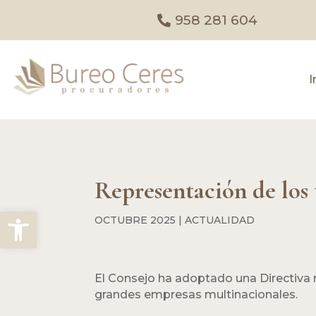
958 281 604
I
Representación de los 
Abrir barra de herramientas
OCTUBRE 2025
|
ACTUALIDAD
El Consejo ha adoptado una Directiva r
grandes empresas multinacionales.