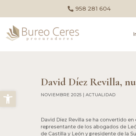
958 281 604
I
David Díez Revilla, n
Abrir barra de herramientas
NOVIEMBRE 2025
|
ACTUALIDAD
David Díez Revilla se ha convertido en
representante de los abogados de León
de Castilla y León y presidente de la 